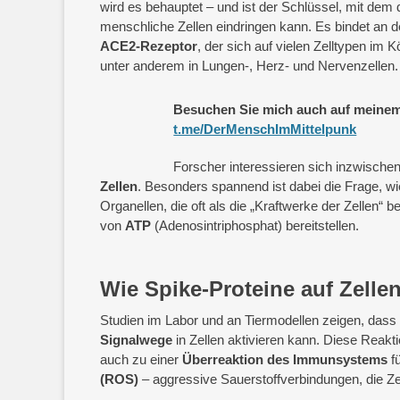
wird es behauptet – und ist der Schlüssel, mit dem 
menschliche Zellen eindringen kann. Es bindet an 
ACE2-Rezeptor
, der sich auf vielen Zelltypen im K
unter anderem in Lungen-, Herz- und Nervenzellen.
Besuchen Sie mich auch auf meinem
t.me/DerMenschImMittelpunk
Forscher interessieren sich inzwische
Zellen
. Besonders spannend ist dabei die Frage, wi
Organellen, die oft als die „Kraftwerke der Zellen“ 
von
ATP
(Adenosintriphosphat) bereitstellen.
Wie Spike-Proteine auf Zelle
Studien im Labor und an Tiermodellen zeigen, das
Signalwege
in Zellen aktivieren kann. Diese Reakt
auch zu einer
Überreaktion des Immunsystems
f
(ROS)
– aggressive Sauerstoffverbindungen, die Ze