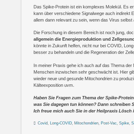
Das Spike-Protein ist ein komplexes Molekül. Es e
kann über verschiedene Signalwege auch indirekt E
allem dann relevant zu sein, wenn das Virus selbst 
Die Forschung in diesem Bereich ist noch jung, doch
allgemein die Energieproduktion und Zellgesund
könnte in Zukunft helfen, nicht nur bei COVID, Lo
besser zu behandeln und die Regeneration der Zelle
In meiner Praxis gehe ich auch auf das Thema der M
Menschen inzwischen sehr geschwächt ist. Hier gib
wieder neue und gesunde Mitochondrien zu produzier
Kälteexposition uvm.
Haben Sie Fragen zum Thema der Spike-Protein
was Sie dagegen tun können? Dann schreiben S
Ich freue mich auch Sie in der Heilpraxis Lösch
Schlagworte
Covid
,
Long-COVID
,
Mitochondrien
,
Post-Vac
,
Spike
,
S