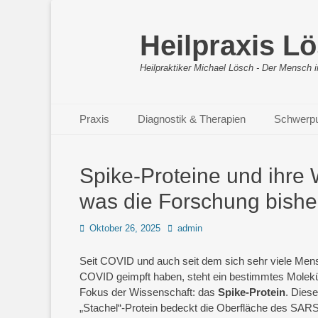
Heilpraxis L
Heilpraktiker Michael Lösch - Der Mensch i
Primäres Menü
Zum
Praxis
Diagnostik & Therapien
Schwerp
Inhalt
springen
Spike-Proteine und ihre 
was die Forschung bishe
Posted
Autor
Oktober 26, 2025
admin
on
Seit COVID und auch seit dem sich sehr viele Me
COVID geimpft haben, steht ein bestimmtes Molek
Fokus der Wissenschaft: das
Spike-Protein
. Diese
„Stachel“-Protein bedeckt die Oberfläche des SAR