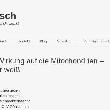
ösch
m Mittelpunkt
unkte
Kontakt
Blog
Newsletter
Der Sinn Ihres 
Wirkung auf die Mitochondrien –
r weiß
nschen gegen
ül besonders im
s charakteristische
S-CoV-2-Virus – so