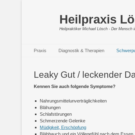
Heilpraxis L
Heilpraktiker Michael Lösch - Der Mensch i
Primäres Menü
Zum
Praxis
Diagnostik & Therapien
Schwerp
Inhalt
springen
Leaky Gut / leckender 
Kennen Sie auch folgende Symptome?
Nahrungsmittelunverträglichkeiten
Blähungen
Schlafstörungen
Schmerzende Gelenke
Müdigkeit, Erschöpfung
Blähbauch und ein Völlegefühl nach dem Essen