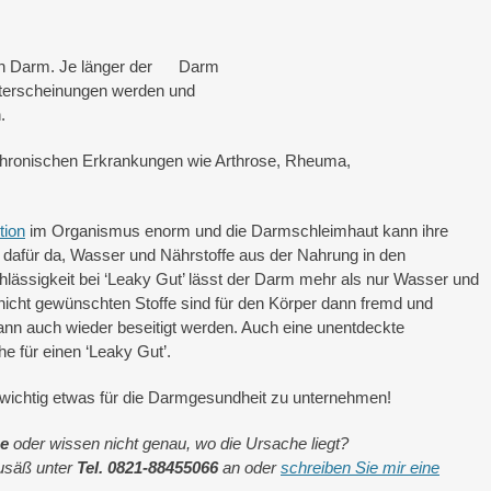
en Darm. Je länger der Darm
iterscheinungen werden und
.
chronischen Erkrankungen wie Arthrose, Rheuma,
tion
im Organismus enorm und die Darmschleimhaut kann ihre
st dafür da, Wasser und Nährstoffe aus der Nahrung in den
hlässigkeit bei ‘Leaky Gut’ lässt der Darm mehr als nur Wasser und
 nicht gewünschten Stoffe sind für den Körper dann fremd und
n auch wieder beseitigt werden. Auch eine unentdeckte
he für einen ‘Leaky Gut’.
ichtig etwas für die Darmgesundheit zu unternehmen!
e
oder wissen nicht genau, wo die Ursache liegt?
eusäß unter
Tel. 0821-88455066
an oder
schreiben Sie mir eine