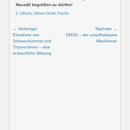
Neusäß begrüßen zu dürfen!
Schlagworte
Lithium
,
Lithium-Orotat
,
Psyche
Beitrags-
← Vorheriger
Nächster →
Vorheriger
Nächster
Einnahme von
DMSO – der unaufhaltsame
Navigation
Beitrag:
Beitrag:
Schwarzkümmel und
Alleskönner
Thymochinon – eine
erstaunliche Wirkung