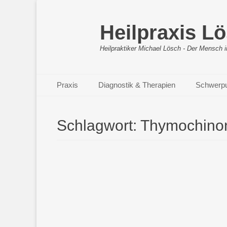
Heilpraxis L
Heilpraktiker Michael Lösch - Der Mensch i
Primäres Menü
Zum
Praxis
Diagnostik & Therapien
Schwerp
Inhalt
springen
Schlagwort:
Thymochino