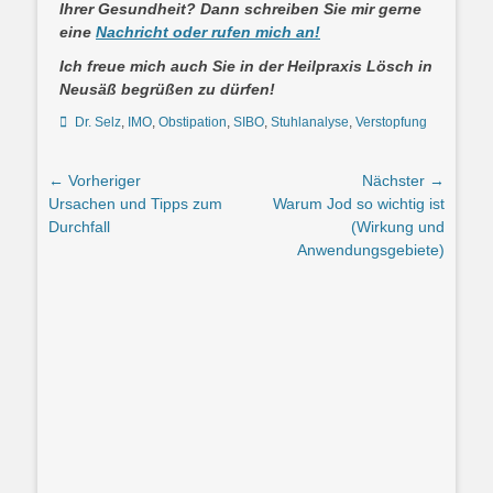
Ihrer Gesundheit? Dann schreiben Sie mir gerne
eine
Nachricht oder rufen mich an!
Ich freue mich auch Sie in der Heilpraxis Lösch in
Neusäß begrüßen zu dürfen!
Schlagworte
Dr. Selz
,
IMO
,
Obstipation
,
SIBO
,
Stuhlanalyse
,
Verstopfung
Beitrags-
← Vorheriger
Nächster →
Vorheriger
Nächster
Ursachen und Tipps zum
Warum Jod so wichtig ist
Navigation
Beitrag:
Beitrag:
Durchfall
(Wirkung und
Anwendungsgebiete)