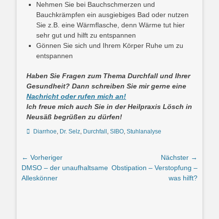
Nehmen Sie bei Bauchschmerzen und
Bauchkrämpfen ein ausgiebiges Bad oder nutzen
Sie z.B. eine Wärmflasche, denn Wärme tut hier
sehr gut und hilft zu entspannen
Gönnen Sie sich und Ihrem Körper Ruhe um zu
entspannen
Haben Sie Fragen zum Thema Durchfall und Ihrer
Gesundheit? Dann schreiben Sie mir gerne eine
Nachricht oder rufen mich an!
Ich freue mich auch Sie in der Heilpraxis Lösch in
Neusäß begrüßen zu dürfen!
Schlagworte
Diarrhoe
,
Dr. Selz
,
Durchfall
,
SIBO
,
Stuhlanalyse
Beitrags-
← Vorheriger
Nächster →
Vorheriger
Nächster
DMSO – der unaufhaltsame
Obstipation – Verstopfung –
Navigation
Beitrag:
Beitrag:
Alleskönner
was hilft?