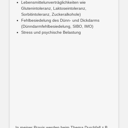
Lebensmittelunverträglichkeiten wie
Glutenintoleranz, Laktoseintoleranz,
Sorbitintoleranz, Zuckeralkohole)
Fehlbesiedelung des Dünn- und Dickdarms
(Dünndarmfehlbesiedelung, SIBO, IMO)
Stress und psychische Belastung
In meiner Praxis werden beim Thema Durchfall z.B.