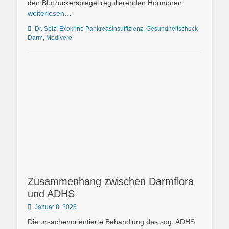
den Blutzuckerspiegel regulierenden Hormonen.
weiterlesen…
Schlagworte
Dr. Selz
,
Exokrine Pankreasinsuffizienz
,
Gesundheitscheck
Darm
,
Medivere
Zusammenhang zwischen Darmflora
und ADHS
Posted
Januar 8, 2025
on
Die ursachenorientierte Behandlung des sog. ADHS